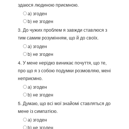
здаюся людиною приємною.
а) згоден
b) не згоден
3. До чужих проблем я завжди ставлюся з
тим самим розумінням, що й до своїх.
а) згоден
b) не згоден
4. У мене нерідко виникає почуття, що те,
про що я з собою подумки розмовляю, мені
неприємно.
а) згоден
b) не згоден
5. Думаю, що всі мої знайомі ставляться до
мене із симпатією.
а) згоден
b) не згоден