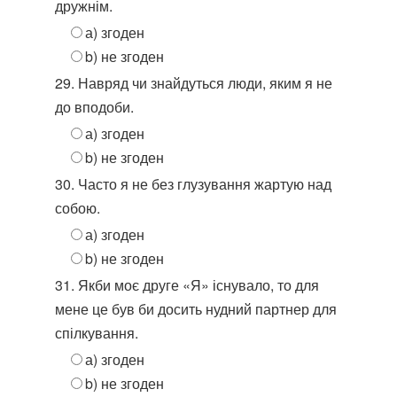
дружнім.
а) згоден
b) не згоден
29. Навряд чи знайдуться люди, яким я не
до вподоби.
а) згоден
b) не згоден
30. Часто я не без глузування жартую над
собою.
а) згоден
b) не згоден
31. Якби моє друге «Я» існувало, то для
мене це був би досить нудний партнер для
спілкування.
а) згоден
b) не згоден