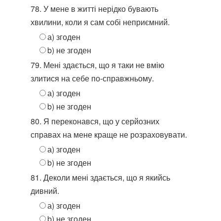
78. У мене в житті нерідко бувають
хвилини, коли я сам собі неприємний.
а) згоден
b) не згоден
79. Мені здається, що я таки не вмію
злитися на себе по-справжньому.
а) згоден
b) не згоден
80. Я переконався, що у серйозних
справах на мене краще не розраховувати.
а) згоден
b) не згоден
81. Деколи мені здається, що я якийсь
дивний.
а) згоден
b) не згоден