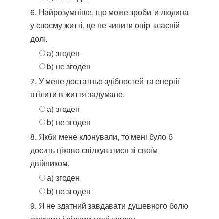
6. Найрозумніше, що може зробити людина
у своєму житті, це не чинити опір власній
долі.
а) згоден
b) не згоден
7. У мене достатньо здібностей та енергії
втілити в життя задумане.
а) згоден
b) не згоден
8. Якби мене клонували, то мені було б
досить цікаво спілкуватися зі своїм
двійником.
а) згоден
b) не згоден
9. Я не здатний завдавати душевного болю
коханим і рідним мені людям.