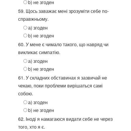
b) не згоден
59. Щось заважає мені зрозуміти себе по-
справжньому.
а) згоден
b) не згоден
60. У мене є чимало такого, що навряд чи
викликає симпатію.
а) згоден
b) не згоден
61. У складних обставинах я зазвичай не
чекаю, поки проблеми вирішаться самі
собою.
а) згоден
b) не згоден
62. Іноді я намагаюся видати себе не через
того, хто я є.