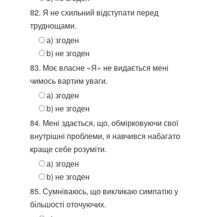
82. Я не схильний відступати перед
труднощами.
а) згоден
b) не згоден
83. Моє власне «Я» не видається мені
чимось вартим уваги.
а) згоден
b) не згоден
84. Мені здається, що, обмірковуючи свої
внутрішні проблеми, я навчився набагато
краще себе розуміти.
а) згоден
b) не згоден
85. Сумніваюсь, що викликаю симпатію у
більшості оточуючих.