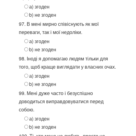
а) згоден
b) не згоден
97. В мені мирно співіснують як мої
переваги, так і мої недоліки.
а) згоден
b) не згоден
98. Іноді я допомагаю людям тільки для
того, щоб краще виглядати у власних очах.
а) згоден
b) не згоден
99. Мені дуже часто і безуспішно
доводиться виправдовуватися перед
собою.
а) згоден
b) не згоден
100. Ті, хто мене не любить, просто не