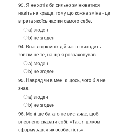
93. Я не хотів би сильно змінюватися
навіть на краще, тому що кожна зміна - це
втрата якоїсь частки самого себе.
а) згоден
b) не згоден
94. Внаслідок моїх дій часто виходить
зовсім не те, на що я розраховував.
а) згоден
b) не згоден
95. Навряд чи в мені є щось, чого б я не
знав.
а) згоден
b) не згоден
96. Мені ще багато не вистачає, щоб
впевнено сказати собі: «Так, я цілком
сформувався як особистість».