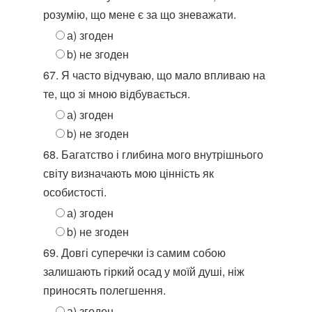
розумію, що мене є за що зневажати.
а) згоден
b) не згоден
67. Я часто відчуваю, що мало впливаю на
те, що зі мною відбувається.
а) згоден
b) не згоден
68. Багатство і глибина мого внутрішнього
світу визначають мою цінність як
особистості.
а) згоден
b) не згоден
69. Довгі суперечки із самим собою
залишають гіркий осад у моїй душі, ніж
приносять полегшення.
а) згоден