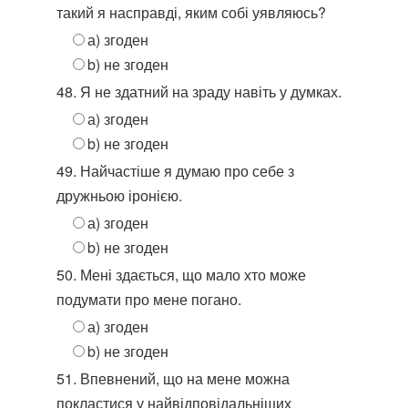
такий я насправді, яким собі уявляюсь?
а) згоден
b) не згоден
48. Я не здатний на зраду навіть у думках.
а) згоден
b) не згоден
49. Найчастіше я думаю про себе з
дружньою іронією.
а) згоден
b) не згоден
50. Мені здається, що мало хто може
подумати про мене погано.
а) згоден
b) не згоден
51. Впевнений, що на мене можна
покластися у найвідповідальніших