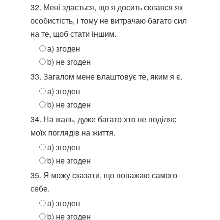
32. Мені здається, що я досить склався як
особистість, і тому не витрачаю багато сил
на те, щоб стати іншим.
а) згоден
b) не згоден
33. Загалом мене влаштовує те, яким я є.
а) згоден
b) не згоден
34. На жаль, дуже багато хто не поділяє
моїх поглядів на життя.
а) згоден
b) не згоден
35. Я можу сказати, що поважаю самого
себе.
а) згоден
b) не згоден