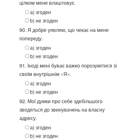
цілком мене влаштовує.
а) згоден
b) не згоден
90. Я добре уявляю, що чекає на мене
попереду.
а) згоден
b) не згоден
91. Іноді мені буває важко порозумітися зі
своїм внутрішнім «Я».
а) згоден
b) не згоден
92. Мої думки про себе здебільшого
зводяться до звинувачень на власну
адресу.
а) згоден
b) не згоден