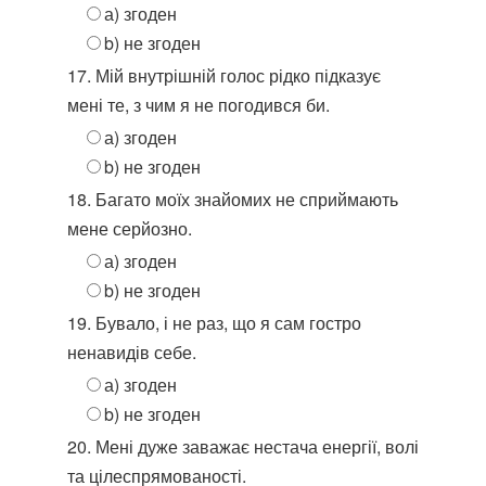
а) згоден
b) не згоден
17. Мій внутрішній голос рідко підказує
мені те, з чим я не погодився би.
а) згоден
b) не згоден
18. Багато моїх знайомих не сприймають
мене серйозно.
а) згоден
b) не згоден
19. Бувало, і не раз, що я сам гостро
ненавидів себе.
а) згоден
b) не згоден
20. Мені дуже заважає нестача енергії, волі
та цілеспрямованості.