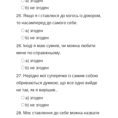
а) згоден
b) не згоден
25. Якщо я і ставлюся до когось із докором,
то насамперед до самого себе.
а) згоден
b) не згоден
26. Іноді я маю сумнів, чи можна любити
мене по-справжньому.
а) згоден
b) не згоден
27. Нерідко мої суперечки із самим собою
обриваються думкою, що все одно вийде
не так, як я вирішив..
а) згоден
b) не згоден
28. Моє ставлення до себе можна назвати