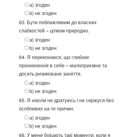
а) згоден
b) не згоден
63. Бути поблажливим до власних
слабкостей – цілком природно.
а) згоден
b) не згоден
64. Я переконався, що глибоке
проникнення в себе – малоприємне та
досить ризиковане заняття.
а) згоден
b) не згоден
65. Я ніколи не дратуюсь і не сержуся без
особливих на те причин.
а) згоден
b) не згоден
66. У мене бувають такі моменти, коли я