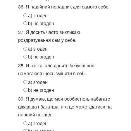
36. Я надійний порадник для самого себе.
а) згоден
b) не згоден
37. Я досить часто викликаю
роздратування сам у себе.
а) згоден
b) не згоден
38. Я часто, але досить безуспішно
намагаюся щось змінити в собі.
а) згоден
b) не згоден
39. Я думаю, що моя особистість набагато
цікавіша і багатша, ніж це може здатися на
перший погляд.
а) згоден