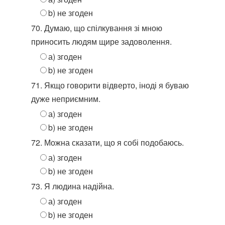
b) не згоден
70. Думаю, що спілкування зі мною
приносить людям щире задоволення.
а) згоден
b) не згоден
71. Якщо говорити відверто, іноді я буваю
дуже неприємним.
а) згоден
b) не згоден
72. Можна сказати, що я собі подобаюсь.
а) згоден
b) не згоден
73. Я людина надійна.
а) згоден
b) не згоден