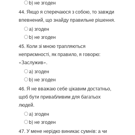
b) не згоден
44. Якщо я сперечаюся з собою, то завжди
впевнений, що знайду правильне рішення.
а) згоден
b) не згоден
45. Коли зі мною трапляються
неприємності, як правило, я говорю:
«Заслужив».
а) згоден
b) не згоден
46. Я не вважаю себе цікавим достатньо,
щоб бути привабливим для багатьох
людей.
а) згоден
b) не згоден
47. У мене нерідко виникає сумнів: а чи