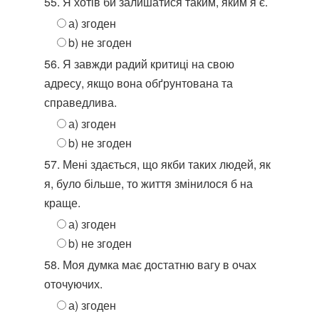
55. Я хотів би залишатися таким, яким я є.
а) згоден
b) не згоден
56. Я завжди радий критиці на свою
адресу, якщо вона обґрунтована та
справедлива.
а) згоден
b) не згоден
57. Мені здається, що якби таких людей, як
я, було більше, то життя змінилося б на
краще.
а) згоден
b) не згоден
58. Моя думка має достатню вагу в очах
оточуючих.
а) згоден