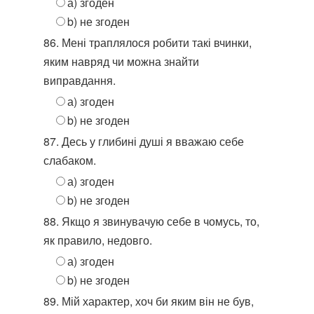
а) згоден
b) не згоден
86. Мені траплялося робити такі вчинки,
яким навряд чи можна знайти
виправдання.
а) згоден
b) не згоден
87. Десь у глибині душі я вважаю себе
слабаком.
а) згоден
b) не згоден
88. Якщо я звинувачую себе в чомусь, то,
як правило, недовго.
а) згоден
b) не згоден
89. Мій характер, хоч би яким він не був,