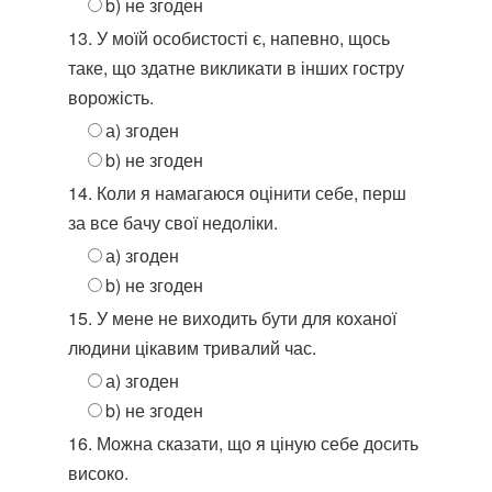
b) не згоден
13. У моїй особистості є, напевно, щось
таке, що здатне викликати в інших гостру
ворожість.
а) згоден
b) не згоден
14. Коли я намагаюся оцінити себе, перш
за все бачу свої недоліки.
а) згоден
b) не згоден
15. У мене не виходить бути для коханої
людини цікавим тривалий час.
а) згоден
b) не згоден
16. Можна сказати, що я ціную себе досить
високо.