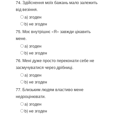
74. Здійснення моїх бажань мало залежить
від везіння.
а) згоден
b) не згоден
75. Моє внутрішнє «Я» завжди цікавить
мене.
а) згоден
b) не згоден
76. Мені дуже просто переконати себе не
засмучуватися через дрібниці.
а) згоден
b) не згоден
77. Близьким людям властиво мене
недооцінювати.
а) згоден
b) не згоден