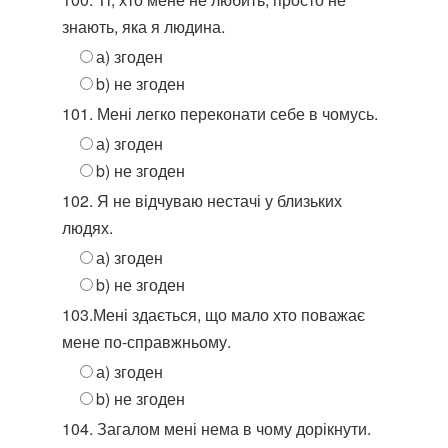
знають, яка я людина.
а) згоден
b) не згоден
101. Мені легко переконати себе в чомусь.
а) згоден
b) не згоден
102. Я не відчуваю нестачі у близьких
людях.
а) згоден
b) не згоден
103.Мені здається, що мало хто поважає
мене по-справжньому.
а) згоден
b) не згоден
104. Загалом мені нема в чому дорікнути.