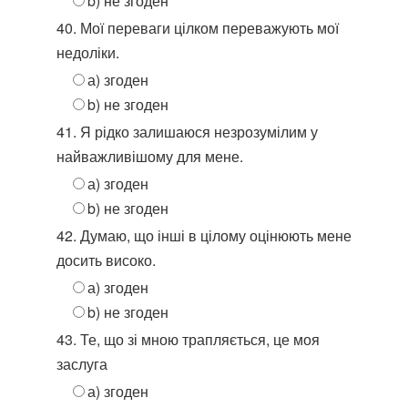
b) не згоден
40. Мої переваги цілком переважують мої
недоліки.
а) згоден
b) не згоден
41. Я рідко залишаюся незрозумілим у
найважливішому для мене.
а) згоден
b) не згоден
42. Думаю, що інші в цілому оцінюють мене
досить високо.
а) згоден
b) не згоден
43. Те, що зі мною трапляється, це моя
заслуга
а) згоден