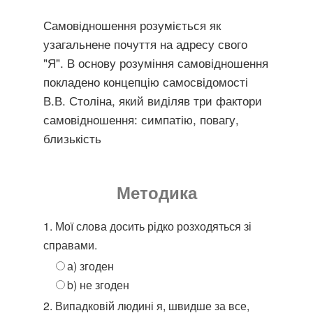
Самовідношення розуміється як
узагальнене почуття на адресу свого
"Я". В основу розуміння самовідношення
покладено концепцію самосвідомості
В.В. Століна, який виділяв три фактори
самовідношення: симпатію, повагу,
близькість
Методика
1. Мої слова досить рідко розходяться зі
справами.
а) згоден
b) не згоден
2. Випадковій людині я, швидше за все,