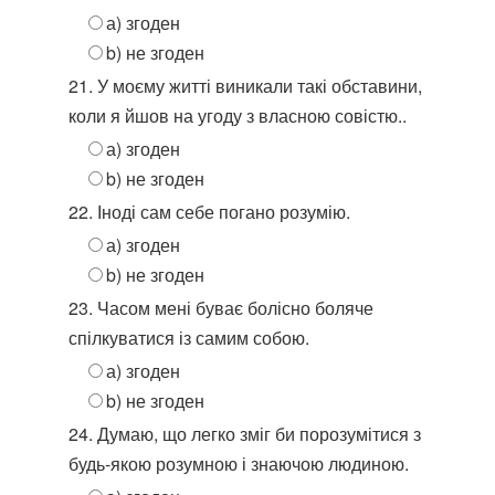
а) згоден
b) не згоден
21. У моєму житті виникали такі обставини,
коли я йшов на угоду з власною совістю..
а) згоден
b) не згоден
22. Іноді сам себе погано розумію.
а) згоден
b) не згоден
23. Часом мені буває болісно боляче
спілкуватися із самим собою.
а) згоден
b) не згоден
24. Думаю, що легко зміг би порозумітися з
будь-якою розумною і знаючою людиною.