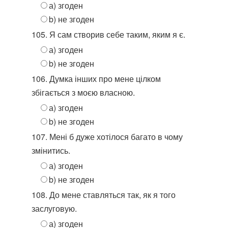
а) згоден
b) не згоден
105. Я сам створив себе таким, яким я є.
а) згоден
b) не згоден
106. Думка інших про мене цілком
збігається з моєю власною.
а) згоден
b) не згоден
107. Мені б дуже хотілося багато в чому
змінитись.
а) згоден
b) не згоден
108. До мене ставляться так, як я того
заслуговую.
а) згоден