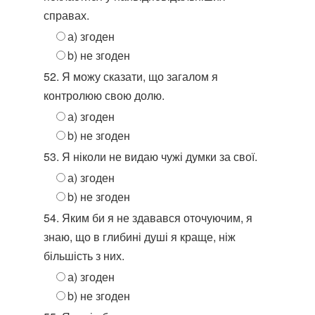
справах.
а) згоден
b) не згоден
52. Я можу сказати, що загалом я
контролюю свою долю.
а) згоден
b) не згоден
53. Я ніколи не видаю чужі думки за свої.
а) згоден
b) не згоден
54. Яким би я не здавався оточуючим, я
знаю, що в глибині душі я краще, ніж
більшість з них.
а) згоден
b) не згоден