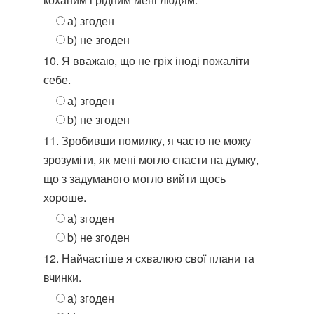
а) згоден
b) не згоден
10. Я вважаю, що не гріх іноді пожаліти
себе.
а) згоден
b) не згоден
11. Зробивши помилку, я часто не можу
зрозуміти, як мені могло спасти на думку,
що з задуманого могло вийти щось
хороше.
а) згоден
b) не згоден
12. Найчастіше я схвалюю свої плани та
вчинки.
а) згоден